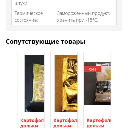
штуки:
Термическое
Замороженный продукт,
состояние:
хранить при -18°C.
Сопутствующие товары
Картофельные
Картофельные
Картофельные
Ка
дольки
дольки
дольки
Фр