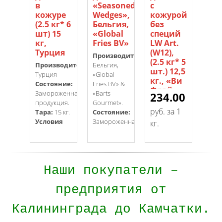
в
«Seasoned
с
па
кожуре
Wedges»,
кожурой
9х
(2.5 кг* 6
Бельгия,
без
Tri
шт) 15
«Global
специй
«В
кг,
Fries BV»
LW Art.
Фр
Турция
(W12),
(2.5
Производитель:
(2.5 кг* 5
4 ш
Производитель:
Бельгия,
шт.) 12,5
Турция
«Global
Арт
кг., «Ви
Состояние:
Fries BV» &
TR46
Фрай»
Замороженная
«Barts
4660
234.00
17
продукция.
Gourmet».
Артикул
Про
pуб. за 1
pуб.
Тара:
15 кг.
Состояние:
W12 /
ООО
Условия
Замороженная
4660015860646
кг.
кг.
Фрай
хранения:
продукция.
Производитель:
Сос
2 года при
Тара:
10 кг.
ООО «Ви
Зам
температуре
Условия
Фрай».
прод
-18°C
хранения:
Состояние:
Тара
Наши покупатели –
18 месяцев
Замороженная
12,5 
при
продукция.
Усл
предприятия от
температуре
Тара:
12,5
хра
-18°C.
кг.
18 м
Калининграда до Камчатки.
Условия
при t
хранения: