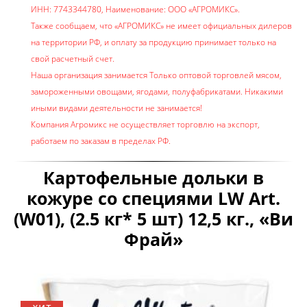
ИНН: 7743344780, Наименование: ООО «АГРОМИКС».
Также сообщаем, что «АГРОМИКС» не имеет официальных дилеров
на территории РФ, и оплату за продукцию принимает только на
свой расчетный счет.
Наша организация занимается Только оптовой торговлей мясом,
замороженными овощами, ягодами, полуфабрикатами. Никакими
иными видами деятельности не занимается!
Компания Агромикс не осуществляет торговлю на экспорт,
работаем по заказам в пределах РФ.
Картофельные дольки в
кожуре со специями LW Art.
(W01), (2.5 кг* 5 шт) 12,5 кг., «Ви
Фрай»