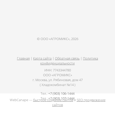
© ООО «АГРОМИКС», 2026
Главная
|
Карта сайта
|
Обратная связь
|
Политика
конфиденциальности
ИНН: 7743344780
ООО «АГРОМИКС»
г. Москва, ул. Рябиновая, дом 47
( Хладокомбинат №14 )
Тел.:
+7 (903) 106-1444
Тел.:
+7 (903) 107-1444
WebCanape —
быстрое создание сайтов
и
SEO продвижение
сайтов