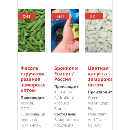
Фасоль
Брокколи
Цветная
Брю
стручковая
Египет /
капуста
кап
резаная
Россия
замороженная
за
замороженная
оптом
оп
Производитель:
оптом
Al Sakr For
Производитель:
Арт
Производитель:
Agricultural
Green
1603
Россия,
Products,
Vision Egypt
Про
ООО
Египет.
For
«Fin
«Брюховецкая
Состояние:
Investment
Gida
овощная
Замороженная
And Trade.
Турц
компания».
продукция.
Co., Ltd,
Сос