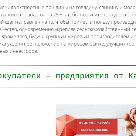
менила экспортные пошлины на говядину, свинину и моло
кты животноводства на 25%, чтобы повысить конкурентосп
ий шаг направлен на то, чтобы принести пользу производ
ачество, одновременно укрепляя сельскохозяйственный с
. Кроме того, будучи крупным мировым производителем и э
тика укрепит ее положение на мировом рынке, улучшит тор
вых инвесторов.
окупатели – предприятия от К