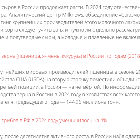
 сыров в России продолжает расти. В 2024 году отечестве
ра. Аналитический центр Milknews, объединение «Союзмол
йтинг крупнейших производителей этого молочного лакомст
и сорта следует учитывать, и нужно ли отдельно рассматр
ые и полутвердые сыры, а молодые и плавленые не включат
зерна (пшеница, ячмень, кукуруза) в России по годам (2018
рупнейших мировых производителей пшеницы в сезоне 2
яйства США (USDA) на вторую строчку поместили объединен
 третьей позиции, а Россия — на четвёртой. По информаци
дства зерна в России в 2024 году в хозяйствах всех катег
ателя предыдущего года — 144,96 миллиона тонн.
 грибов в РФ в 2024 году уменьшилось на 4%
у, после десятилетия активного роста, в России наблюда