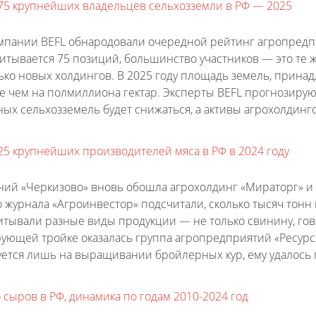
75 крупнейших владельцев сельхозземли в РФ — 2025
мпании BEFL обнародовали очередной рейтинг агропредп
итывается 75 позиций, большинство участников — это те ж
лько новых холдингов. В 2025 году площадь земель, при
е чем на полмиллиона гектар. Эксперты BEFL прогнозирую
ных сельхозземель будет снижаться, а активы агрохолдинг
25 крупнейших производителей мяса в РФ в 2024 году
ний «Черкизово» вновь обошла агрохолдинг «Мираторг» и 
 журнала «Агроинвестор» подсчитали, сколько тысяч тон
тывали разные виды продукции — не только свинину, говяд
рующей тройке оказалась группа агропредприятий «Ресурс»
ется лишь на выращивании бройлерных кур, ему удалось п
 сыров в РФ, динамика по годам 2010-2024 год