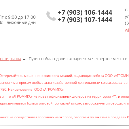
г.
+7 (903) 106-1444
у
т с 9:00 до 17:00
+7 (903) 107-1444
Вс - выходные дни
(
w
ости рынка
Путин поблагодарил аграриев за четвертое место в
Остерегайтесь мошеннических организаций, выдающих себя за ООО «АГРОМИ
асности мы просим любые акты хозяйственной деятельности согласовывать ли
780, Наименование: ООО «АГРОМИКС».
м, что «АГРОМИКС» не имеет официальных дилеров на территории РФ, и оплат
ация занимается Только оптовой торговлей мясом, замороженными овощами, 
!
микс не осуществляет торговлю на экспорт, работаем по заказам в пределах Р