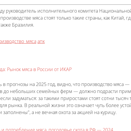
ду руководитель исполнительного комитета Национально
производстве мяса стоят только такие страны, как Китай, 
 также Бразилия.
оизводство_мяса
апк
да: Рынок мяса в России от ИКАР
ь в прогнозы на 2025 год, видно, что производство мяса —
в до небольших семейных ферм — должно подрасти приме
если задуматься: за такими приростами стоят сотни тысяч 
ля рынка. В реальной жизни это означает чуть более усто
и заполнены", а не вечная охота за акцией на курицу.
 и потребление мяса, поголовье скота в РФ — 2024