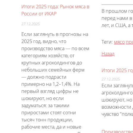
Итоги 2025 года: Рынок мяса в
В прошлом го
России от ИКАР
перед нами в 
27.12.2025
лет, и США, а
Если заглянуть в прогнозы на
2025 год, видно, что
Теги:
мясо
пр
производство мяса — по всем
Назад
категориям хозяйств, от
крупных агрохолдингов до
небольших семейных ферм
Итоги 2025 го
— должно подрасти
27.12.2025
примерно на 1,2–1,4%. На
Если заглянут
первый взгляд цифры не
агрохолдинго
шокируют, но если
шокируют, но 
задуматься: за такими
возможности д
приростами стоят сотни
чувство "полк
тысяч тонн продукции,
рабочие места, да и новые
Производство