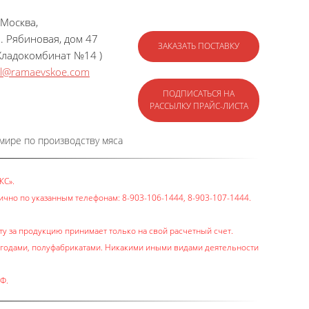
 Москва,
л. Рябиновая, дом 47
ЗАКАЗАТЬ ПОСТАВКУ
 Хладокомбинат №14 )
il@ramaevskoe.com
ПОДПИСАТЬСЯ НА
РАССЫЛКУ ПРАЙС-ЛИСТА
 мире по производству мяса
КС».
чно по указанным телефонам: 8-903-106-1444, 8-903-107-1444.
у за продукцию принимает только на свой расчетный счет.
ягодами, полуфабрикатами. Никакими иными видами деятельности
Ф.