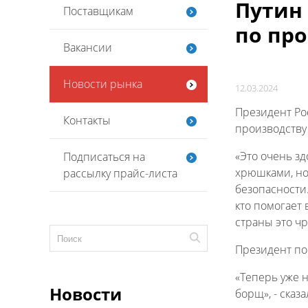
Путин 
Поставщикам
по пр
Вакансии
Новости рынка
12.03.2024
Президент Ро
Контакты
производству 
«Это очень зд
Подписаться на
хрюшками, но
рассылку прайс-листа
безопасности.
кто помогает 
страны это ч
Президент пош
«Теперь уже н
Новости
борщ», - сказа