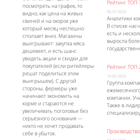
Рейтинг ТОП-
посмотреть на график, то
05.07.2025
видно, как цена на живых
Аналитики ко
свиней и на окорок уже
В списке насч
который месяц неспешно
есть и неско
сползает вниз. Магазины
выросла боле
выигрывают: закупка мяса
государствен
дешевеет, и есть шанс
увидеть акции и скидки для
покупателей (если ритейлеры
Рейтинг ТОП-
решат поделиться этим
14.05.2025
выигрышем). С другой
Группа компа
стороны, фермеры уже
ежемесячного
начинают экономить на
компании. Учи
корме и стараются не
Также в лиди
увеличивать поголовье без
специализиру
серьёзного основания —
никто не хочет продавать
Производство
себе в убыток.