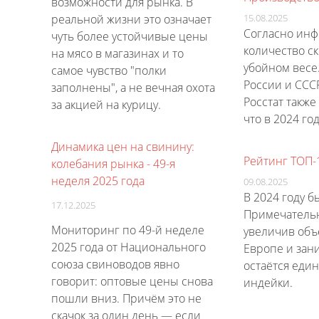
возможности для рынка. В
15.08.2025
реальной жизни это означает
Согласно инф
чуть более устойчивые цены
количество ск
на мясо в магазинах и то
убойном весе
самое чувство "полки
России и ССС
заполнены", а не вечная охота
Росстат также
за акцией на курицу.
что в 2024 г
Динамика цен на свинину:
Рейтинг ТОП-
колебания рынка - 49-я
неделя 2025 года
09.08.2025
В 2024 году 
17.12.2025
Примечательн
Мониторинг по 49-й неделе
увеличив объ
2025 года от Национального
Европе и зан
союза свиноводов явно
остаётся еди
говорит: оптовые цены снова
индейки.
пошли вниз. Причём это не
скачок за один день — если