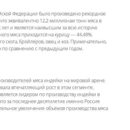
сийской Федерации было произведено рекордное
 что эквивалентно 12,2 миллионам тонн мяса в
 лет и является наивысшим за всю историю
ого мяса приходится на курицу — 44,48%.
о скота, бройлеров, овец и коз. Примечательно,
ло по сравнению с предыдущим годом.
производителей мяса индейки на мировой арене.
вала впечатляющий рост в этом сегменте,
вляется лидером по производству индейки в
что за последнее десятилетие именно Россия
тельное увеличение объёмов производства мяса