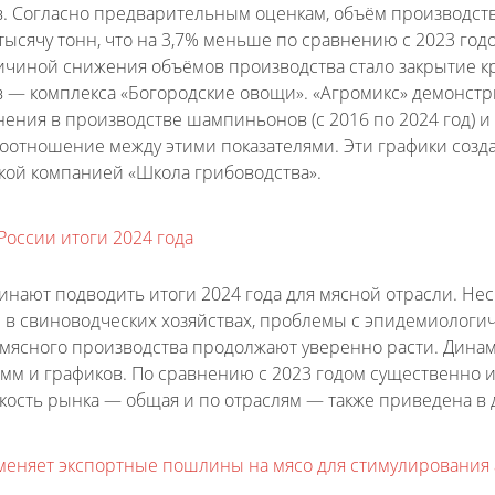
 Согласно предварительным оценкам, объём производства
тысячу тонн, что на 3,7% меньше по сравнению с 2023 годом
чиной снижения объёмов производства стало закрытие к
— комплекса «Богородские овощи». «Агромикс» демонстри
ения в производстве шампиньонов (с 2016 по 2024 год) и в
оотношение между этими показателями. Эти графики созд
кой компанией «Школа грибоводства».
России итоги 2024 года
инают подводить итоги 2024 года для мясной отрасли. Не
 в свиноводческих хозяйствах, проблемы с эпидемиологиче
мясного производства продолжают уверенно расти. Динам
амм и графиков. По сравнению с 2023 годом существенно
мкость рынка — общая и по отраслям — также приведена в 
меняет экспортные пошлины на мясо для стимулирования 