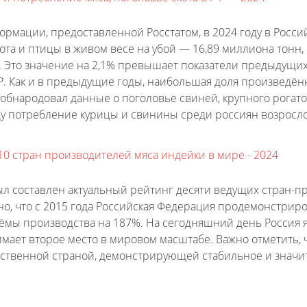
ормации, предоставленной Росстатом, в 2024 году в Рос
ота и птицы в живом весе на убой — 16,89 миллиона тонн,
. Это значение на 2,1% превышает показатели предыдущих
Р. Как и в предыдущие годы, наибольшая доля произведённ
 обнародовал данные о поголовье свиней, крупного рогатог
оду потребление курицы и свинины среди россиян возрос
10 стран производителей мяса индейки в мире - 2024
был составлен актуальный рейтинг десяти ведущих стран-
о, что с 2015 года Российская Федерация продемонстриро
ёмы производства на 187%. На сегодняшний день Россия я
имает второе место в мировом масштабе. Важно отметить, 
нственной страной, демонстрирующей стабильное и значи