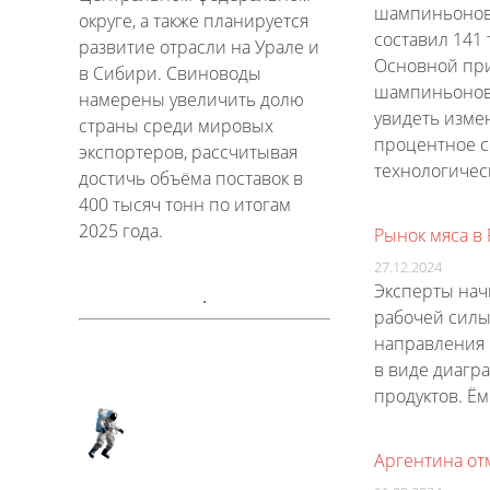
шампиньонов.
округе, а также планируется
составил 141 
развитие отрасли на Урале и
Основной при
в Сибири. Свиноводы
шампиньонов 
намерены увеличить долю
увидеть измен
страны среди мировых
процентное с
экспортеров, рассчитывая
технологичес
достичь объёма поставок в
400 тысяч тонн по итогам
2025 года.
Рынок мяса в 
27.12.2024
Эксперты нач
рабочей силы
направления 
в виде диагр
продуктов. Ё
Аргентина от