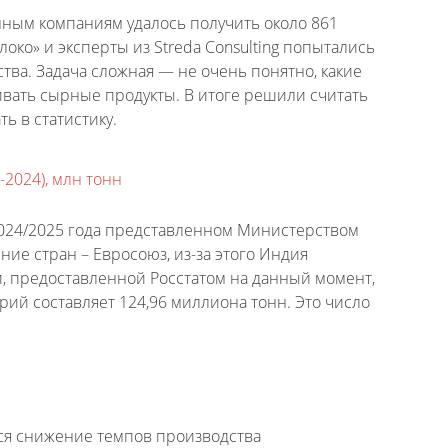
нным компаниям удалось получить около 861
око» и эксперты из Streda Consulting попытались
ва. Задача сложная — не очень понятно, какие
ивать сырные продукты. В итоге решили считать
ь в статистику.
-2024), млн тонн
024/2025 года представленном Министерством
ие стран – Евросоюз, из-за этого Индия
и, предоставленной Росстатом на данный момент,
орий составляет 124,96 миллиона тонн. Это число
ется снижение темпов производства