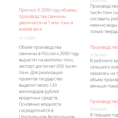
23.03.2025
Производство
Прогноз: К 2030 году объёмы
тысяч тонн сы
производства свинины
составить ре
увеличатся на 1 млн тонн в
именно виды 
живом весе
только тверд
13.12.2025
Производство 
Объём производства
свинины в России к 2030 году
21.03.2025
вырастет на миллион тонн,
В рейтинге к
экспорт достигнет 650 тысяч
сельского хоз
тонн. Для реализации
оказалась на
проектов государство
объём произво
выделит около 120
меньше показ
миллиардов рублей
кредитных средств.
Производство
Основные мощности
03.02.2025
сосредоточатся в
В текущем год
Центральном федеральном