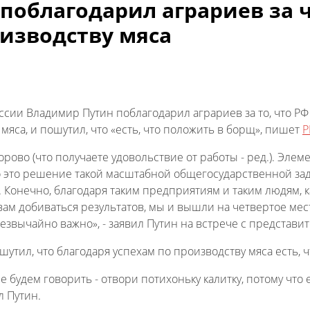
поблагодарил аграриев за 
оизводству мяса
ссии Владимир Путин поблагодарил аграриев за то, что Р
мяса, и пошутил, что «есть, что положить в борщ», пишет
Р
орово (что получаете удовольствие от работы - ред.). Эле
 это решение такой масштабной общегосударственной за
 Конечно, благодаря таким предприятиям и таким людям, как 
вам добиваться результатов, мы и вышли на четвертое мес
резвычайно важно», - заявил Путин на встрече с предста
утил, что благодаря успехам по производству мяса есть, 
е будем говорить - отвори потихоньку калитку, потому что е
л Путин.